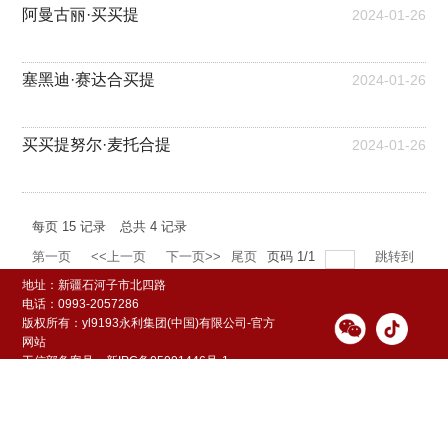
阿曼古丽·买买提
2024-01-26
塞黑迪·赛达合买提
2024-01-26
买买提努尔·麦托合提
2024-01-26
每页
15
记录
总共
4
记录
第一页
<<上一页
下一页>>
尾页
页码
1
/
1
跳转到
地址：新疆石河子市北四路
电话：0993-2057286
版权所有：yl9193永利集团(中国)有限公司-官方
网站
工信部备案号：新IPC备05001446号-1