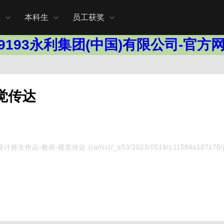
生
本科生
员工获奖
l9193永利集团(中国)有限公司-官方
觉传达
设计师生作品-教师-视觉传达
(/artist/_s53/2023/0519/c11584a187170/