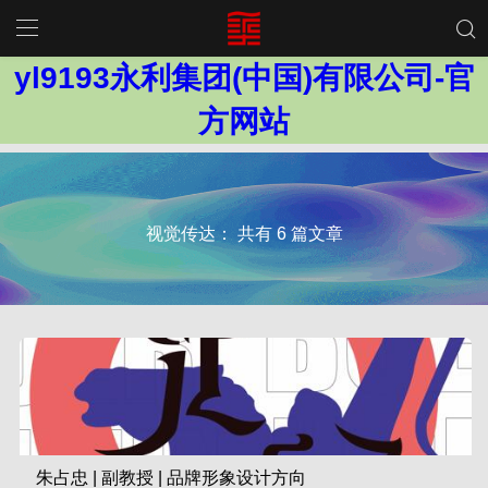
yl9193永利集团(中国)有限公司-官
方网站
视觉传达： 共有 6 篇文章
(558)
朱占忠 | 副教授 | 品牌形象设计方向
2023-10-13